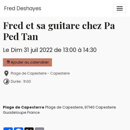
Fred Deshayes
Fred et sa guitare chez Pa
Ped Tan
Le Dim 31 juil 2022
de 13:00
à 14:30
Ajouter au calendrier
Plage de Capesterre - Capesterre
Durée : 1h30
marie-galante acoustique
Plage de Capesterre
Plage de Capesterre, 97140 Capesterre
Guadeloupe France
Partager
Facebook
X
Email